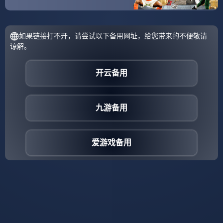
奏变化晃开角度，一脚极具想象力的抽射直挂死角，这一球不仅打破
了场上僵局,更打乱了秘鲁的既定部署。
随后，伊朗队展现出成熟的大赛心态与战术执行力，进球后，他们不
急于扩大比分，而是继续回收，引诱秘鲁大举压上，秘鲁队的浮躁在
40分钟时暴露无遗，后防大将的一次鲁莽铲球，换来了一张黄牌，更
重要的是，送给了伊朗一个位置绝佳的任意球，当哈基米站在球前
时，全场屏息，他罚出一记划出诡异弧线的助跑射门，皮球绕过人
墙，撞在横梁下沿弹进球网，2-0,这几乎是一场个人才华的炫技表
演。