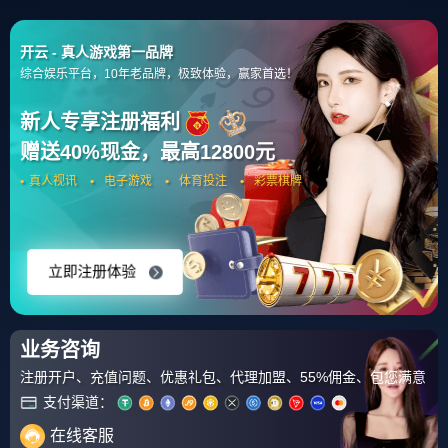
开云专注提供全球足球篮球赛事即时比分直播服务，kaiyun确保数据精准可靠。
中文版
English
Web navigation
Home
国际足球
Content
开云体育登录-2026世界杯F组生死战，伊朗铁骑横扫
秘鲁，哈基米闪耀诠释战术胜利
Publisher:开云世界杯2026
Time:2026-06-24
Number:64
2026年世界杯F组第二轮的一场焦点之战刚刚在阿兹特克体育场落下
帷幕，当终场哨声划破墨西哥城的夜空，记分牌上赫然显示着伊朗3-0
秘鲁的比分，对于赛前诸多预言“强强对话难分伯仲”的媒体与球迷来
说，这个结果无疑是一次彻底的震撼，伊朗队用一场近乎完美的战术