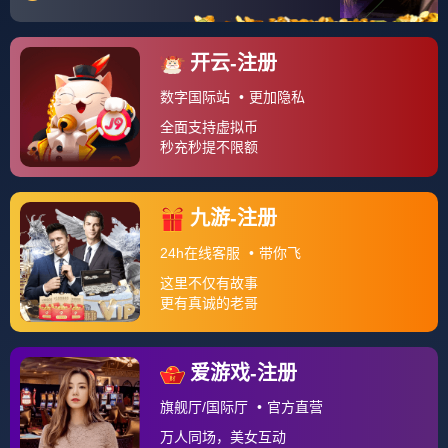
现，以及伊朗门将的神勇发挥。
比赛开始前,外界普遍看好克罗地亚队，作为上届世界杯的季军，克罗
地亚拥有莫德里奇、佩里西奇等一众经验丰富的老将，他们的控球能
力和战术素养在世界足坛都享有盛誉，而伊朗队虽然实力不俗，但要
想在克罗地亚身上拿分，难度可想而知，足球的魅力恰恰在于它的不
可预测性。
比赛一开始,克罗地亚队就展现出了强大的控制力，他们通过精准的传