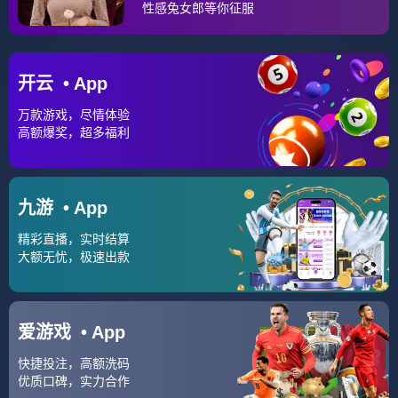
球和灵活的跑位，牢牢掌控着中场，伊朗队则采取了稳守反击的策
略，试图利用速度撕开对手的防线，上半场，克罗地亚队多次威胁伊
朗队的球门，但伊朗门将的表现堪称神勇，他一次次地扑出对手的射
门，无论是近距离的头球，还是远距离的冷射，都无法攻破他的十指
关，这位门将的高接低挡，让克罗地亚队的进攻一次次无功而返。
下半场,比赛进入白热化阶段，克罗地亚队的体能开始下降，而伊朗队
则逐渐找到了进攻的节奏，这时候，苏亚雷斯站了出来，这位伊朗队
的前锋，凭借出色的个人能力，频频在克罗地亚队的禁区制造威胁，
他的速度、力量和技术，让克罗地亚的后防线疲于奔命，第75分钟，
苏亚雷斯在禁区左侧接球后，连续晃过两名防守球员，随后一脚劲
射，可惜球被克罗地亚门将扑出，但这仅仅是苏亚雷斯表演的开始，
第82分钟，他又一次突破到禁区内，在对抗中倒地，但裁判没有判罚
点球，苏亚雷斯没有抱怨，而是迅速起身，继续投入到比赛中，他的
拼搏精神，感染了在场的每一个伊朗球员。