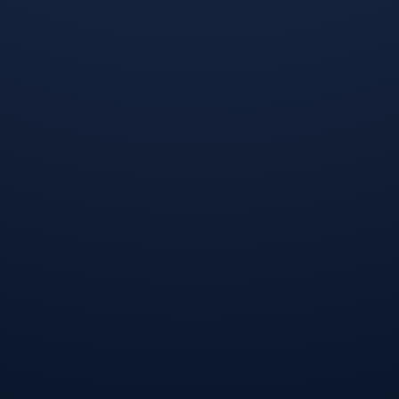
赛后,苏亚雷斯被评为全场最佳，他虽然没有进球，但他的突破、传球
和无球跑动，是伊朗队能够绝杀的关键，更重要的是，他以实际行动
诠释了什么是不放弃的精神，而伊朗门将的表现同样值得称赞，他全
场做出多次关键扑救，是球队能够守住0-0的关键，可以说，这一场比
赛的胜利，是全队共同努力的结果，既有前场球员的拼搏，也有后防
球员的坚守，更有门将的神勇发挥。
这场比赛,也让人们看到了世界杯的魅力，它不是强者的专利，而是属
于每一个敢于拼搏、永不放弃的球队，伊朗队用这一场胜利，向全世
界证明了亚洲足球的崛起，而苏亚雷斯，这位在世界杯赛场上闪耀的
球员，也用自己的行动，书写了一段属于自己的传奇。
2026年世界杯C组的故事,才刚刚开始，而伊朗队绝杀克罗地亚的这一
夜，注定将成为这届世界杯最让人铭记的时刻之一。
Prev:开云体育登录-烽火C组，厄瓜多尔高歌猛进，莱万神兵天降导演
惊天逆转
Next:开云平台-桑巴舞步震撼布拉格，京多安导演经典战，巴西力克
捷克展冠军相