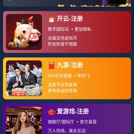
加纳狂野的鼓点之间，李刚仁用精准如手术刀般的传球，谱写了一曲
属于自己的交响乐。
这绝非偶然闪光,回溯李刚仁的足球轨迹，一场精心策划的“政变”早已
悄然上演，十岁独闯瓦伦西亚青训营，十六岁成为西甲最年轻的外籍
进球者，十九岁转会马略卡成为核心，每一步都精准踩在职业发展的
鼓点上，他的足球哲学，是在欧洲战术纪律的框架内，注入东亚足球
特有的空间洞察与瞬间决断，对阵加纳一役，他多次在狭小空间内摆
脱围抢，送出致命直塞，这正是其“掌控力”的微观体现——一种融合
了西班牙传控精度、韩国跑动韧性及个人创造力的混合产物。
李刚仁的崛起,恰逢世界足坛权力结构的微妙松动期，传统足球强国垄
断话语权的时代，因全球化青训、数据球探网络和战术理念大融合而
出现裂隙，东亚球员正从“体能出众、纪律性强”的刻板印象中突围，
向中场核心、进攻组织者等战略要职迈进，李刚仁便是这股潮流的尖
兵，他的技术特点——出色的左脚技术、狭窄空间内的处理球能力、
以及日渐提升的防守贡献——完美契合现代足球对“全能中场”的渴
望，对阵加纳，他不仅在前场穿针引线，更多次回撤至后卫线参与组