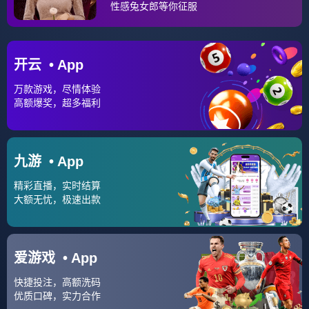
织，甚至完成三次拦截，展现了超越年龄的战术成熟度。
这场比赛,可视作李刚仁向世界足坛中心发起冲击的宣言书，在阿根廷
众星环绕下，他非但没有被掩盖，反而成为实际上的节奏控制器，这
背后，是韩国足球数十年“精英留洋”战略的厚积薄发，更是东亚足球
凭借技术流路线参与全球足球秩序重构的缩影，李刚仁的“掌控”，不
止于一场比赛，更象征着一种非传统足球力量获取赛场主导权的可
能。
真正的考验刚刚开始,从“未来之星”到“世界级中场”，李刚仁需在欧冠
等更高平台持续证明自己，需将身体对抗和比赛稳定性提升至新高
度，他的成长轨迹，也将深刻影响韩国队乃至亚洲足球的自我定位：
是满足于产出优秀的“零件”，还是立志培养驱动整部机器的“大脑”？
李刚仁在阿根廷与加纳之战中的华丽演出,犹如一颗投入世界足坛湖面
的石子，涟漪远播，它宣告了足球天赋与核心角色的地理分布正在发
生深刻变迁，当一位亚洲青年在两大洲劲旅的对抗中成为实际主宰，
我们看到的不仅是个体的辉煌，更是一个新时代模糊而清晰的轮廓