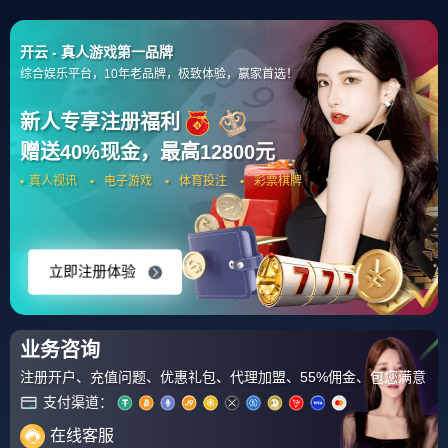
开云专注提供全球足球篮球赛事即时比分直播服务，kaiyun确保数据精准可靠。
中文版
English
Web navigation
Home
国际足球
Content
开云官网2026-李刚仁，从首尔到多哈，一场跨越万里
的足球政变
Publisher:开云世界杯2026
Time:2026-02-02
Number:94
当阿根廷与加纳的热身赛终场哨响,比分定格在4:0，然而媒体头条并
非梅西的梅开二度，而是一个亚洲名字——李刚仁，这位22岁的韩国
中场，用一场大师级表演完成了对比赛的“一手掌控”，他策动三个进
球，完成七次关键传球，触球次数冠绝全场，在阿根廷华丽的探戈与