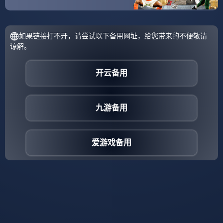
回顾整场比赛,伊朗队的胜利绝非偶然，在战术层面，他们用极致的防
守纪律性瓦解了厄瓜多尔的技术优势，当厄瓜多尔球员习惯了南美赛
场相对宽松的防守强度时，伊朗队用欧洲化的整体防守给了他们沉重
一击，而在精神层面，这支伊朗队展现出亚洲球队少有的自信与沉
稳，面对南美劲旅毫无惧色，甚至在对抗中占据上风，萨内的闪耀固
然是胜负手，但伊朗全队上下如臂使指的整体性，才是这场完胜的根
本保障。
这场3比0的完胜,对于2026年世界杯C组的出线形势产生了深远影响，