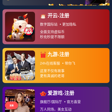
开云体育下载-铁血防线与高原雄鹰，2026世界杯C组关键战，厄瓜多尔大胜加纳，范戴克带队取胜
世界杯2026-冷门之夜！2026世界杯焦点战，越南2-1险胜巴西，罗德里戈独木难支闪耀全场
开云体育中国-魔笛悠扬，黑星黯淡，C罗关键作用引领克罗地亚攻克加纳，2026世界杯C组上演经典战
开云体育-北欧海盗与南美铁骑的生死战，阿诺德一球定乾坤，丹麦1-0力克乌拉圭
开云体育平台APP-惊天逆转！捷克绝地翻盘瑞士，京多安闪耀全场引领进攻狂潮
‹‹
‹
1
2
3
4
5
6
7
8
9
10
›
››
沪ICP证3223452号KAIYUN SPORTS
Z-BlogPHP 1.7.4
中文版
English