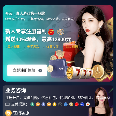
开云专注提供全球足球篮球赛事即时比分直播服务，kaiyun确保数据精准可靠。
中文版
English
Web navigation
开云体育-格子军团掀翻瑞士防线，佩德里状态火热引领克罗地亚关键战完胜
开云体育平台APP-2026世界杯B组关键战，捷克铁骑横扫喀麦隆，巴雷拉领衔献技
开云APP-烽火C组，加纳铁骑压制波斯铁骑，C罗点杀定乾坤，替补奇兵一球成名
开云体育-沙漠风暴，摩洛哥大胜伊拉克，加维致命一击震惊2026世界杯H组
开云体育下载-冷门之夜，秘鲁力克意大利，穆西亚拉致命一击引爆2026世界杯A组