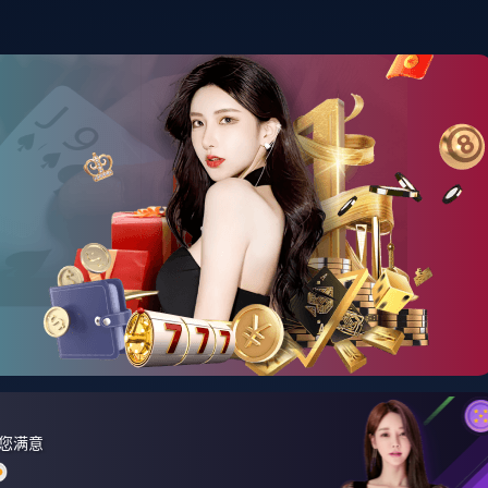
yun确保数据精准可靠。
实时比分
国际足球
赛程公布
Content