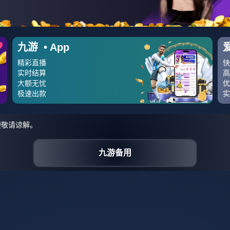
开云体育-奇迹之夜，哥斯达黎加反击风暴席卷英格
Publisher:开云世界杯2026
Time:2026-06-
7月,北美大陆盛夏如火，世界杯H组的赛场却在上演一场足以载入史册的
当哈兰德以无可阻挡的姿态带领北欧劲旅取得关键胜利，这个夜晚注定不
序章：没有人看好他们
所有的媒体和博彩公司都将目光锁定在英格兰队身上，三狮军团坐拥豪华
一平，出线形势一片大好，而哥斯达黎加队仅积一分，出线希望渺茫，英
们有足够的办法应对任何战术。”但足球从不以纸面实力论英雄，尤其是
哥斯达黎加人的“铁桶”与“利刃”
始就进入了哥斯达黎加人最熟悉的节奏,他们没有选择与英格兰对攻，而是
格兰队控球率一度高达72%，但大多数时间只能在禁区外围徒劳地横传
与中场之间的联系，而三名中卫则用凶狠的卡位和精准的预判化解了几乎