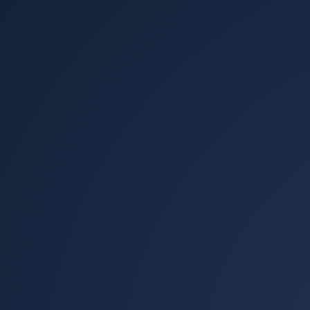
上半场第3
后，他巧妙
加球迷发出
风暴升级：
下半场,索
留下的巨大
乌雷尼亚单