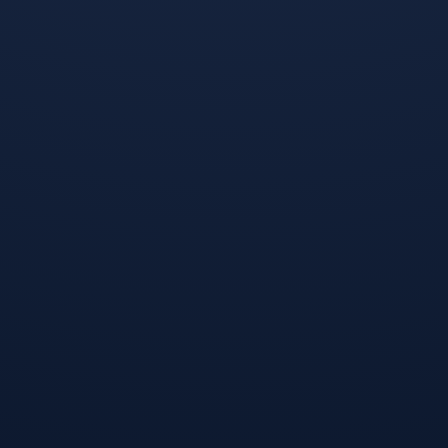
达黎加人和哈兰德共同诠释了世界杯的魅力——它不是豪门专属的盛宴，
气和永不放弃的精神，才是创造奇迹的永恒密码，而英格兰队，这支被寄
他们是否还能守住一颗战斗的心？
的这个夏天,H组的战火仍在燃烧，但哥斯达黎加人已经写下了一个属于自