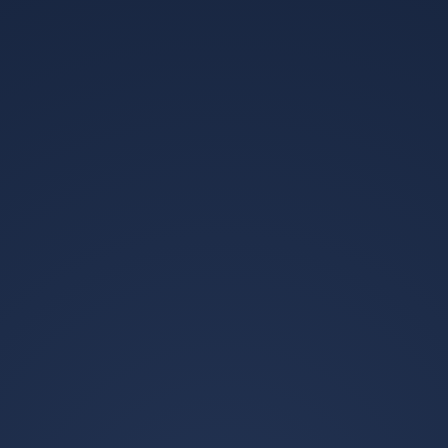
8分钟,英格兰队的一次角球进攻被解围，哥斯达黎加队迅速发动反击，左
地将球横敲中路，跟进的队长鲁伊斯迎球怒射，皮球穿过马奎尔的裆下直
疯狂的欢呼，这粒进球完美诠释了防守反击的精髓——耐心、纪律、速度
英格兰防线崩溃的70分钟
斯盖特换上拉什福德和格拉利什试图加强攻势，但哥斯达黎加队的防线依
空当，反复用长传打身后，第62分钟，哥斯达黎加队再次上演教科书式
刀推射远角得手，2比0。