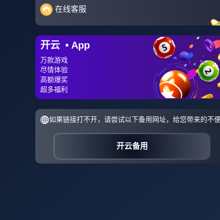
河南燕山开云网络科技有限公司
河南省郑州市经济开发区哈航海东
路152号
2026年
0371-12345678
军团击溃，
KAIYUNSPORTS@163.com
战者。
冷门之夜的
赛前,几乎
前两轮一胜
他说：“我
战术之胜：
比赛从一开
的屏障，英
次切断凯恩