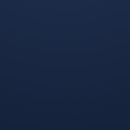
组的另一场比赛中,哈兰德领衔的北欧劲旅同样用一场胜利宣告了自己的强
斜长传，用一记势大力沉的头球砸开对手大门，这粒进球展现了他恐怖的
墨西哥队试图压上反扑时，正是哈兰德在反击中完成了一次从本方禁区到对
场胜利与哥斯达黎加队同积4分，携手在H组占据了出线的主动权。
：永远敬畏，永不言弃
这场比赛的胜利,绝不仅仅是一场比赛的胜利，它是防守反击战术在现代
攻美学时，哥斯达黎加人提醒了我们：足球的底牌永远是防守与反击的艺