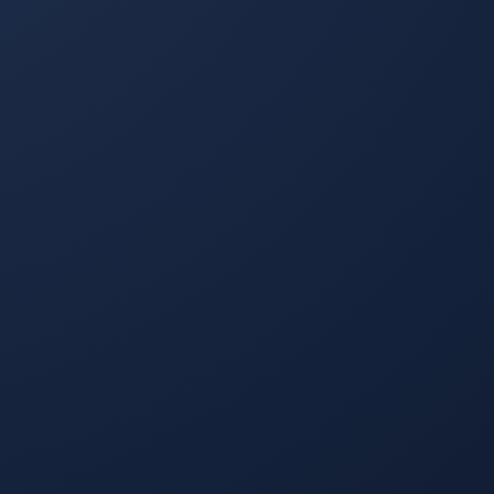
势，面对中北美劲旅墨西哥队，哈兰德在比赛第15分钟便
弹跳和滞空能力，墨西哥后卫只能望球兴叹。
方禁区的长途奔袭，最终助攻队友锁定胜局，2比0，北欧
足球中的一次华丽正名，当全世界都在迷恋传控、高位逼抢
术，这需要极致的战术纪律、惊人的体能储备以及一颗大心