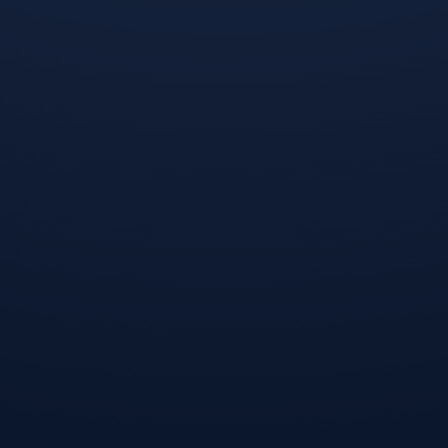
赛,伊朗队用一场完胜告诉世界：足球不是只有技术与天赋，还有对节奏
战术部署；用一次次精准的传球和迅速的反应，体现了亚洲足球在战术执
峰，他就像是一个在台风中心闲庭信步的人，在所有人都在喘不过气来的
尔而言,这场失利无疑是一次沉重的打击，他们在场面上并不处于绝对劣
狂的高节奏消耗战，直接摧毁了他们的心理防线，世界杯赛场上，菜既然
，不仅是比分，更是一场关于节奏的战争。
界杯C组的这场对决,注定会被反复提及，伊朗完胜厄瓜多尔，德布劳内完
最震撼的回忆之一，足球的魅力，从来不仅是进球本身，更在于那些令人
这一刻联手奉献了这一切。
开云体育登录-铁血中场定乾坤，巴雷拉导演捷克逆转瑞士，2026世界杯B组
开云体育2026-奇迹之夜，泰国力克美国，佩德里领衔东亚风暴席卷2026世界
Z-BlogPHP 1.7.4
中文版
Engli
沪ICP证3223452号KAIYUN SPORTS