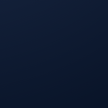
的恐惧与掌控，他们用近乎偏执的高强度奔跑，彻底搅乱了
行力上的进步，而德布劳内的致命一击，则让这场比赛的戏
时候，他依然能够优雅地给出致命一击。
势，甚至在某些时段占据了控球优势，但伊朗队那种持续
已经端上桌，就别妄图用慢火慢炖去迎战烈焰烧烤——厄瓜
成致命一击，比赛节奏紧凑得令人窒息——这一切，都将成为
屏息的瞬间和令人难以置信的节奏掌控，而伊朗队和德布劳
首战惊心动魄
杯E组
sh