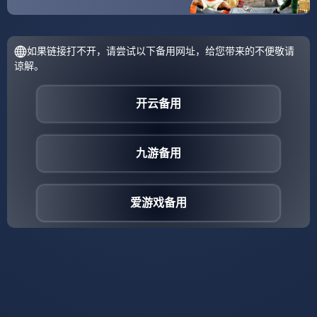
第四节：打穿的不仅是比分
进入第四节，热火已经领先15分，但真正的“打穿”此刻才完全显现
——他们打穿的不仅是比分差距,更是雷霆队的心理防线和战术体系。
雷霆球员的脸上开始出现沮丧和困惑，他们习惯了用天赋解决问题，
但今晚，每一次个人努力都像是打在棉花上，热火队的防守轮转如此
之快，协防如此之及时,仿佛有五双眼睛同时盯着球场。
比赛最后五分钟，热火队打出了一波14-2的攻势，彻底终结了悬念，
当斯波尔斯特拉教练换下主力球员时，美航中心响起了“热火文化”的
呼喊声，这不仅仅是一场比赛的胜利,更是一种篮球哲学的胜利。
深度解析：为何热火能打穿雷霆？
第一，防守的整体性
，热火本场比赛将团队防守发挥到极致，他们的
换防沟通几乎完美，协防时机精准，让雷霆队的进攻始终无法流畅运
转，数据显示，雷霆本场的助攻数创季后赛新低,而失误数则创下新
高。