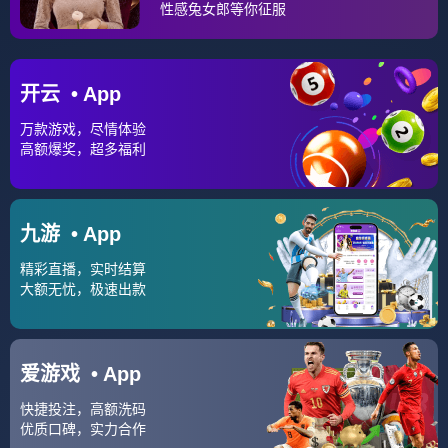
对雷霆核心球员进行包夹，迫使球转移到角色球员手中，同时切断传
球路线，这一调整立竿见影：雷霆队的进攻开始停滞，单打效率下降,
而角色球员在压力下频频失误。
热火队的进攻如同精密的机器开始运转，他们没有依赖某一位球员，
而是通过不断的无球跑动、掩护和传球寻找最佳机会，半场结束时，
热火已经反超6分,而他们的助攻数已经是雷霆的两倍。
第三节：团队篮球的完美展示
下半场成为热火队团队篮球的教科书展示，他们的每一次进攻都经过
多次传球，球员们似乎总能预判队友的位置，一次经典的回合中，热
火队在24秒进攻时间内完成了7次传球，最终由底角的射手命中空位
三分，这一刻，美航中心球馆爆发出震耳欲聋的欢呼——这不仅是一
个三分球,更是团队篮球哲学的胜利。
反观雷霆队，他们越发依赖个人能力解决问题，当团队配合不畅时，
球星们选择了更多的单打，但这恰恰落入了热火的防守陷阱，热火队
的换防策略让雷霆的每一次单打都面临不同的防守者,消耗着他们的体
力与耐心。