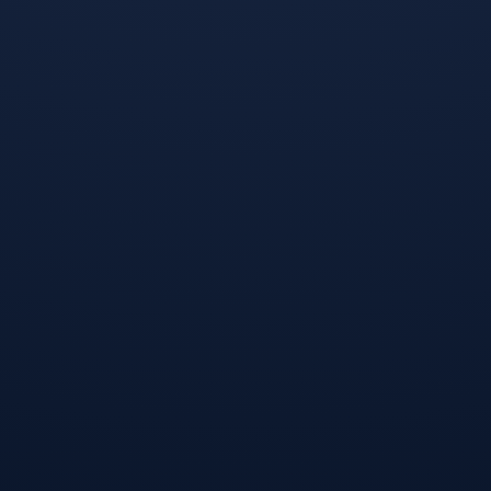
中，个人能力必须融入团队体系才能发挥最大威力，单纯的个人英雄
主义，在面对高度组织化的团队时,往往会显得力不从心。
当颁奖仪式上，热火队队长举起西部冠军奖杯时，他说：“这不是某个
人的胜利，这是每一个人的胜利。”这句话完美总结了这场比赛的意
义。
热火打穿雷霆，不仅仅是一场焦点战的胜负，更是篮球发展方向的昭
示，在这个越来越强调空间、传球和集体防守的时代，团队至上的篮
球哲学正焕发出新的生命力，而这场西决生死战，将成为篮球教科书
上团队战胜天赋的经典案例，被未来无数教练和球员反复研究、学
习。
篮球终究是五个人的运动——这场焦点战以最震撼的方式,重申了这一
古老而永恒的真理。
Prev:开云体育2026-年度焦点之战，当国王摘下玫瑰，开拓者时代悄
然落幕