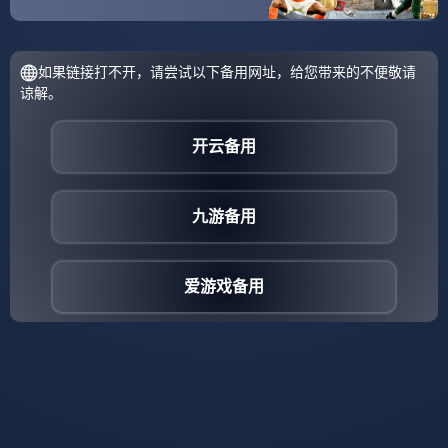
领先，而日本队则陷入了久攻不下的困境，主教练森保一在下半场果
断变阵3-4-2-1，将久保建英从右前卫解放到了中路，这一变化成为整
场比赛的转折点，第75分钟，镰田大地用一脚世界波扳平比分；若一
切照此发展，日本只不过带着一场平局勉强晋级,但一个名叫久保建英
的球员拒绝认命。
第89分钟，日本队断球反击，三笘薰在左路衔枚疾走后横传禁区弧
顶，久保建英迎球冷静停球，随后在两人包夹之间起左脚凌空抽射，
皮球划出一记诡异的弧线飞入球门死角，门将的全力扑救鞭长莫及，
这粒进球堪称艺术与速度的完美结合，是久保建英自加入皇家社会以
来的顶级天赋在世界杯舞台上的终极绽放，他的致命一击，如同一把
精致的武士刀精准刺入敌人的心脏，不仅击碎了塞尔维亚人的晋级希
望,更让日本队以小组第二的身份挺进淘汰赛。
从这两场比赛的对比中，足球的进化论清晰地刻在了每一条草皮纹路
里，克罗地亚对伊朗的碾压，证明了一条铁律：足球的基础建设从来
不是一朝一夕可以完成的，伊朗队在身体素质和个别天才球员上并不
逊色于欧洲二流，但整体战术的落后、青训体系的断裂和球员战术理
解力的缺失，导致他们在面对世界级强队时永远就差那么关键的一口