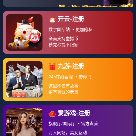
罗地亚人正以摧枯拉朽之势将伊朗的防线碾成碎片，这一夜，C组的
出线格局被彻底改写，亚洲足球的骄傲与无奈在同一个星空下交织,拷
问着每一个足球从业者的灵魂。
克罗地亚对阵伊朗的比赛，最终以4-0的比分定格，但这个比分背后是
远超数字的叙事，格子军团用一场彻头彻尾的碾压式胜利，向世界展
示了欧洲足球的精密与暴力美学，从开场哨响起的第二分钟开始，克
罗地亚就展现出了令人窒息的压迫力，莫德里奇以39岁高龄依然在中
场谱写着指挥家的乐章——他的传球成功率高达94%，而五次精准的
长传转移让伊朗队的菱形中场完全形同虚设，年轻的格瓦迪奥尔继续
证明他是当代世界足坛最昂贵的后卫——他不但稳固了左路防线，更
在一次定位球进攻中头槌破门，将比分扩大为2-0，克拉马里奇和佩特
科维奇的两粒进球，则让人看到克罗地亚锋线储备的丰沛，即便曼朱
基奇已退役多年,格子军的攻击强点依然令对手胆寒。
相比之下，伊朗队的表现堪称一场灾难，他们的战术思想出现了严重
的二元分裂：主教练克洛格在赛前誓言要打进攻足球，阵型排出了颇
具攻击性的4-3-3；被克罗地亚早早冲垮后，伊朗球员的精神防线率先
崩塌，后腰埃扎托拉希被莫德里奇戏耍得晕头转向，两个边后卫扎赫