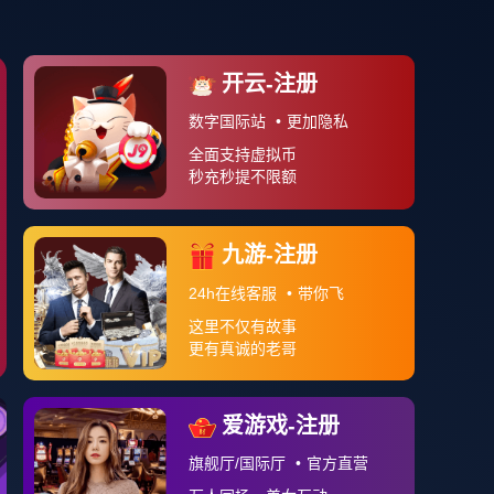
中文版
English