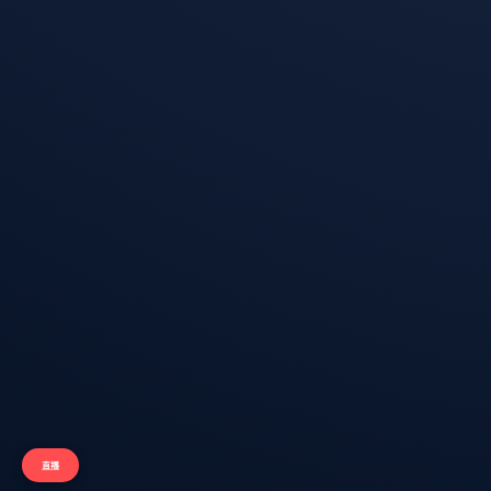
纵观整场比
时候该守”
动进攻，到
乌兹别克斯
是暴露了经
这场3:0
时，意大利
Prev:
Next: