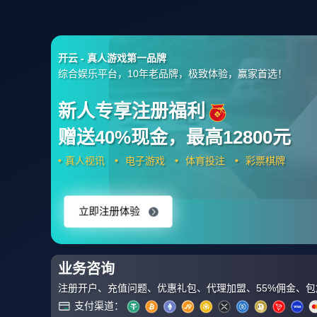
开云专注提供全球足球篮球赛事即时比分直播服务，kai
首页
赛程公布
世界杯热点
Contact us
Home