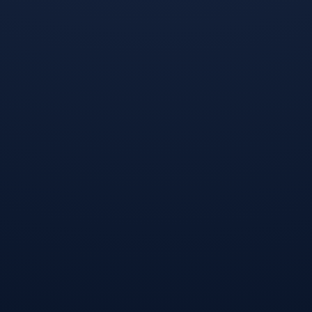
赛，意大利赢在“克制”与“精准”四个字，在世界杯这样高强度、高压力
，意大利人的防守反击战术看似简单，实则对球员的战术理解、体能储备
后卫断球后第一时间找寻德容，再到前锋的无球跑动与终结,每一个环节
坦并非弱旅，他们在本届赛事中展现出的拼劲与技术值得尊重，但面对意
验与战术纪律上的差距，足球场上，热血与冲劲固然可贵，但有时,冷静
的胜利，不仅是意大利在本届世界杯征程中的重要一步，更是对“防守反击
人用最传统的方式告诉所有人：冠军的基因，从来不止一种写法，而德容
开云下载-红魔陨落斗牛士狂飙，拉什福德独造三球，西班牙风暴席卷世界杯八
开云官网-绿茵烽火，2026世界杯G组强强对话，乌拉圭碾压哥伦比亚，萨内
Z-BlogPHP 1.7.4
中文版
Engli
沪ICP证3223452号KAIYUN SPORTS