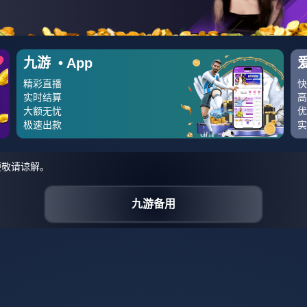
育平台APP-钢铁防线锁胜局，德容领衔意大利演绎防守反
胜乌兹别克斯坦
Publisher:开云世界杯2026
Time:2026-07-
夏天，北美洲大陆的热浪席卷着每一座世界杯赛场，在A组一场备受瞩目的
0完胜乌兹别克斯坦，不仅牢牢掌握出线主动权，更向全世界展示了“蓝衣
、队长德容的冷静调度与致命一击。
乌兹别克斯坦队显然做足了功课，他们深知意大利在传统印象中以防守见
意大利的节奏，前15分钟，中亚劲旅确实制造了不小的威胁，几次边路
纳鲁马依旧稳健，而他的身后，是一道由巴斯托尼、卡拉菲奥里与迪洛伦
对策略极为清晰：收缩防线，压缩空间，诱敌深入后再以迅雷不及掩耳之
——不追求绝对控球率，而是追求每一次断球后的转换效率，第27分钟
对手防线：德容在中圈附近接球，不作调整直接送出斜塞，左边锋基耶萨如
,完美诠释了防守反击的精髓。