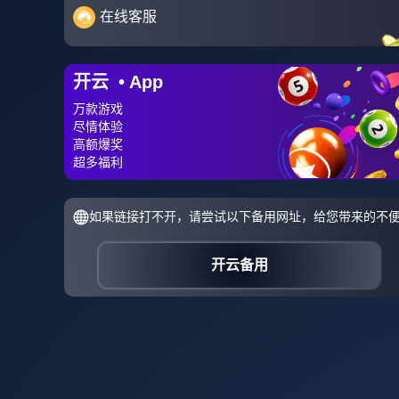
河南燕山开云网络科技有限公司
开云体
河南省郑州市经济开发区哈航海东
路152号
0371-12345678
2026年
KAIYUNSPORTS@163.com
术，以3:
是中场大师
比赛伊始，
速绞杀打乱
大利门将多
意大利的应
防守”体系
传递便撕破
不超过8秒