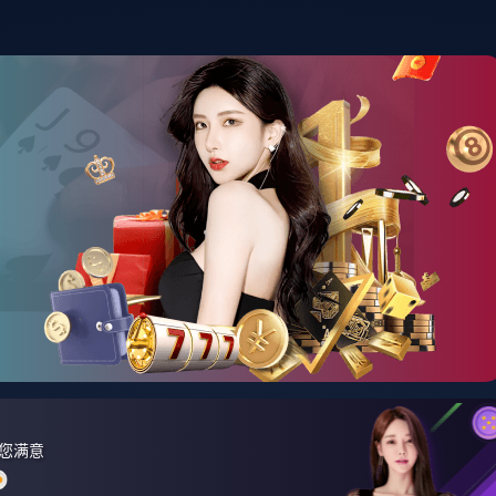
yun确保数据精准可靠。
实时比分
国际足球
实时比分
Content