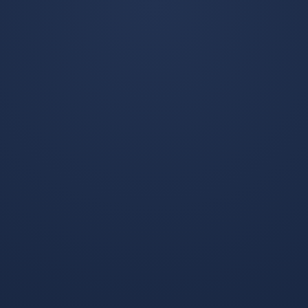
，比赛彻底失去悬念，又是德容，他在中场断球后没有选择强行推进，而
乌兹别克斯坦防线，迪马尔科停球后横敲中路，替补上场的拉斯帕多里轻松
守反击的艺术演绎到极致。
，乌兹别克斯坦虽有心反扑，但体能下降与心理失衡让他们再也无法组织
奠定了坚实基础，赛后，德容被评选为全场最佳球员，他不仅在防守端贡献