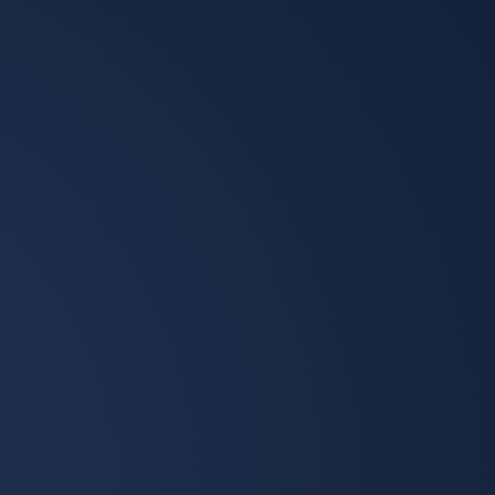
断尝试远射与调度，试图找到意大利防线的缝隙，但意大利
作用在此刻展露无遗：他不仅能精准预判对手传球路线，更
直入，连过两人后在禁区弧顶起脚远射，皮球击中横梁下沿
受重创。
意大利的防线仿佛铜墙铁壁，巴斯托尼与卡拉菲奥里的高空
防守时的整体移动极其协调——无论对手如何横向转移，蓝