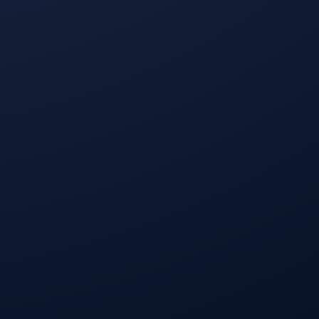
的舞台上，并非每一支球队都能做到“知道什么时候该攻，什么
、瞬间决策能力提出了极高的要求，从门将的快速手抛球发
都严丝合缝。
大利这样一支将防守反击打磨成艺术品的传统豪门，他们还
与克制才是通往胜利的钥匙。
”战术的一次完美正名，当世界足坛日益追求控球与高位压迫之
,正是这支蓝衣军团最值得信赖的掌舵者。
强
闪耀全场
sh