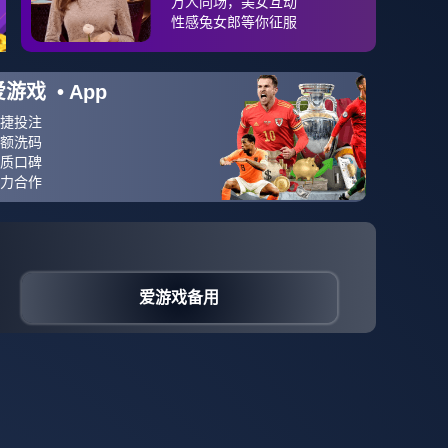
胜泰国演绎2026世界杯E组史诗级对话
14
Number:83
的那一刻，没有人会想到，这场看似实力悬殊的较量，竟会成
荡，而最终的结局，让所有人久久无法平静——乌拉圭在落
得了一场足以载入世界杯史册的强强对话。
鱼腩”，而是一支经过五年精心打磨、拥有多名旅欧球员的钢
精准直塞，前锋当达高速插上，在乌拉圭两名中卫之间完成致
国球迷震耳欲聋的欢呼。
雷斯试图振作士气，但泰国队的防守阵型密不透风，乌拉圭
,而乌拉圭球员的表情写满了焦虑与不甘。