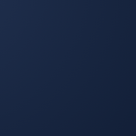
并赋予他无限开火权，这一调整，成为整场比赛的转折点，第
守球员，紧接着右脚兜出一记弧线球，皮球划出一道完美弧
是迅速从球网中捞出球，跑回中圈,眼神里燃烧着必胜的火
破门，2比1，泰国队再次领先！那一刻，泰国球迷的欢呼
测性。
续三次变向，晃过三名防守球员后，在身体几乎失去平衡的情
斗志,也让泰国队的心理防线开始出现裂痕。