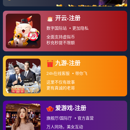
都以为，这将是一场零进球的闷平。
然而足球的魅力,永远藏在最后一秒的转折里。
绝境中的战术博弈：蒂特的豪赌与贝拉维尔的铁
血
巴西主帅蒂特在第78分钟做出了一个令全场窒息的换人：撤下体力透
支的理查利森，换上19岁的天才中场巴雷拉，这个曾在青年世界杯上