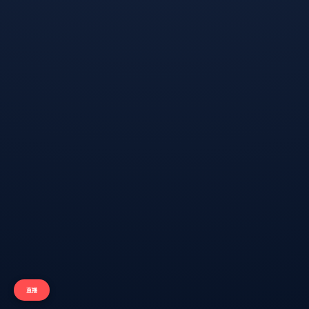
仅是加拿大足球崛起的有力证明，也是“快节奏”战术对“传统阵地战”的
一次漂亮反扑，当佩德里在球场中央振臂高呼时，人们仿佛看到了现
代足球的未来方向：不再迷恋于缓慢的后场倒脚，而是让比赛的一切
元素——传球、跑动、对抗、思维——都以一种紧凑、高效且充满压
迫感的速度运转，芬兰队虽然输掉了比赛，但他们成为了这场风暴最
真实的见证者，而对于加拿大队而言，这场胜利只是一个开始，拥有
佩德里这样的节奏大师，他们在本届世界杯上的前行之路,显然具备了
更为广阔的可能性。
Prev:开云FIFA-致命一击，桑巴铁壁下的防守反击，巴西绝杀乌拉圭
震撼2026世界杯E组
Next:开云FIFA-铁血蓝衣，智破北欧，伊朗铁桶阵与巴雷拉光芒下的
世界杯争冠战
沪ICP证3223452号KAIYUN SPORTS
Z-BlogPHP 1.7.4
中文版
English