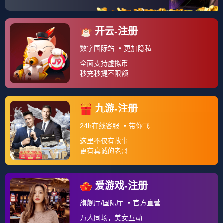
的比赛之后，比分牌上赫然写着5:1，加拿大以一场酣畅淋漓的大胜，
向世界宣告了他们的强势崛起，而这场“冰火之战”的最终走向，很大
程度上被一个名字所主导——佩德里。
比赛从一开始就进入了令人窒息的紧凑节奏，芬兰队惯用的低位防守
和高位逼抢，在加拿大队开场后如潮水般涌来的冲击下，显得摇摇欲
坠，加拿大主帅显然深谙“以快制高”之道，全队的出球速率、无球跑
动和前场压迫，都维持在了一个极高的频率上，这种节奏,让他们没有
给芬兰队任何从容思考和组织的时间。